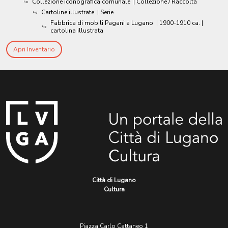
Collezione iconografica comunale
| Collezione / Raccolta
Cartoline illustrate
| Serie
Fabbrica di mobili Pagani a Lugano
|
1900-1910 ca.
|
cartolina illustrata
Apri Inventario
Città di Lugano
Cultura
Piazza Carlo Cattaneo 1