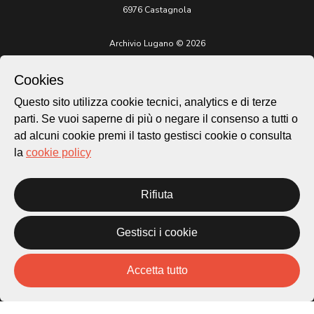
6976 Castagnola
Archivio Lugano © 2026
Per informazioni:
patrimonio@lugano.ch
Cookies
t. +41 58 866 68 50
Questo sito utilizza cookie tecnici, analytics e di terze
Sito istituzionale:
parti. Se vuoi saperne di più o negare il consenso a tutti o
lugano.ch
ad alcuni cookie premi il tasto gestisci cookie o consulta
la
cookie policy
Cookie policy
Privacy Policy
Credits
Rifiuta
Homepage
Temi
Gestisci i cookie
Mappa
Storie
Novità
Accetta tutto
Progetti