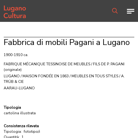
Home page
Men
Ricerca
Fabbrica di mobili Pagani a Lugano
1900-1910 ca.
FABRIQUE MÉCANIQUE TESSINOISE DE MEUBLES / FILS DE P. PAGANI
(originale)
LUGANO / MAISON FONDÉE EN 1863 / MEUBLES EN TOUS STYLES / A.
TRÜB & CIE
AARAU-LUGANO
Tipologia
cartolina illustrata
Consistenza rilevata
Tipologia:
fototipo/i
Quantità:
1