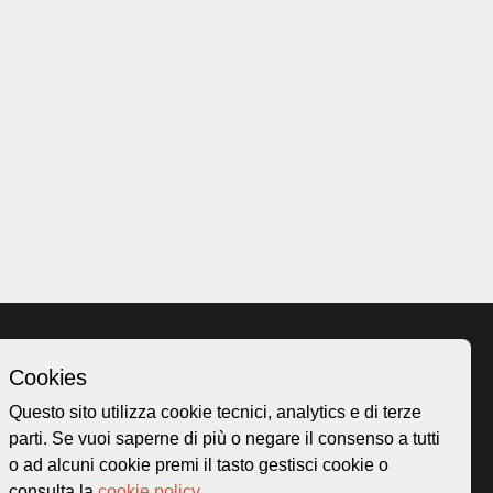
Cookies
Homepage
Questo sito utilizza cookie tecnici, analytics e di terze
o.ch
Temi
parti. Se vuoi saperne di più o negare il consenso a tutti
 50
Mappa
o ad alcuni cookie premi il tasto gestisci cookie o
Storie
consulta la
cookie policy