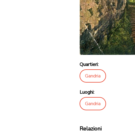
Quartieri:
Gandria
Luoghi:
Gandria
Relazioni