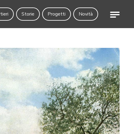
Menu
tieri
Storie
Progetti
Novità