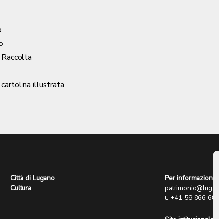
o
o
/ Raccolta
| cartolina illustrata
Città di Lugano
Per informazioni:
Cultura
patrimonio@lugan
t. +41 58 866 68