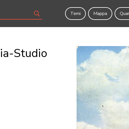
Temi
Mappa
Quar
ia-Studio