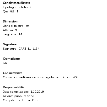
Consistenza rilevata
Tipologia:
fototipo/i
Quantità:
1
Dimensioni
Unità di misura:
cm
Altezza:
9
Larghezza:
14
Segnature
Segnatura:
CART_ILL_1154
Cromatismo
b/n
Consultabilità
Consultazione libera, secondo regolamento interno ASL
Responsabilità
Data compilazione:
1.10.2019
Azione:
pubblicazione
Compilatore:
Florian Dozio