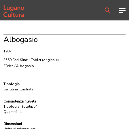
Home page
Men
Ricerca
Albogasio
1907
3560 Carl Künzli-Tobler
(originale)
Zürich / Albogasio
Tipologia
cartolina illustrata
Consistenza rilevata
Tipologia:
fototipo/i
Quantità:
1
Dimensioni