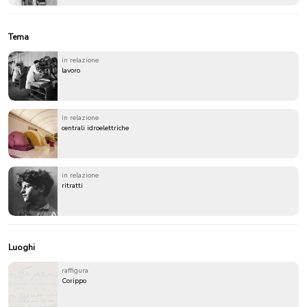
Tema
in relazione
lavoro
in relazione
centrali idroelettriche
in relazione
ritratti
Luoghi
raffigura
Corippo