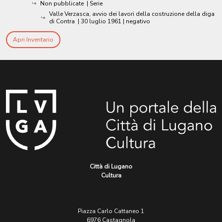
Non pubblicate
| Serie
Valle Verzasca, avvio dei lavori della costruzione della diga
di Contra
|
30 luglio 1961
| negativo
Apri Inventario
Città di Lugano
Cultura
Piazza Carlo Cattaneo 1
6976 Castagnola