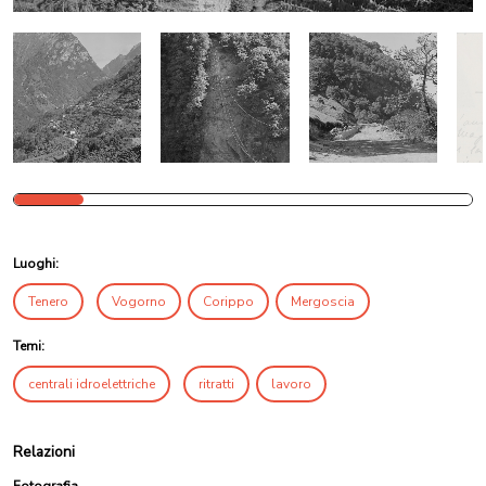
Luoghi:
Tenero
Vogorno
Corippo
Mergoscia
Temi:
centrali idroelettriche
ritratti
lavoro
Relazioni
Fotografia