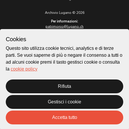
Archivio Lugano © 2026
Per informazioni:
patrimonio@lugano.ch
t. +41 58 866 68 50
Cookies
Sito istituzionale:
lugano.ch
Questo sito utilizza cookie tecnici, analytics e di terze
parti. Se vuoi saperne di più o negare il consenso a tutti o
Cookie policy
ad alcuni cookie premi il tasto gestisci cookie o consulta
Privacy Policy
la
cookie policy
Credits
Homepage
Rifiuta
Temi
Mappa
Storie
Gestisci i cookie
Novità
Progetti
Accetta tutto