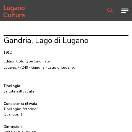
Home page
Men
Ricerca
Gandria, Lago di Lugano
1912
Edition Colortype
(originale)
Lugano. / 7249 - Gandria - Lago di Lugano.
Tipologia
cartolina illustrata
Consistenza rilevata
Tipologia:
fototipo/i
Quantità:
1
Dimensioni