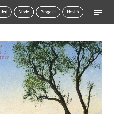
Menu
tieri
Storie
Progetti
Novità