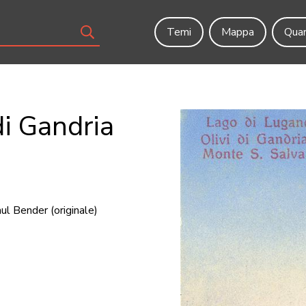
Temi
Mappa
Quar
di Gandria
aul Bender
(originale)