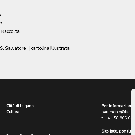
o
o
/ Raccolta
 S. Salvatore
| cartolina illustrata
Città di Lugano
Per informazioni:
Cultura
patrimonio@lugan
t. +41 58 866 68
Sito istituzionale: