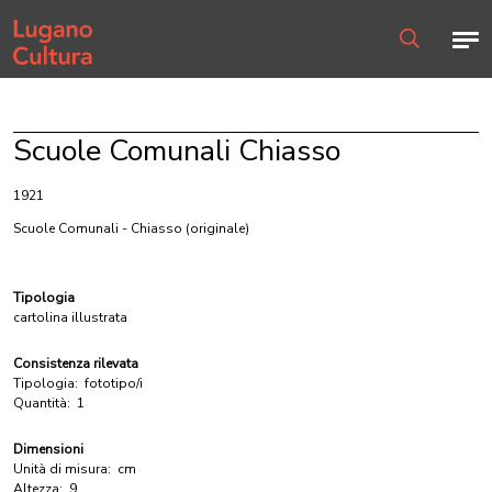
Home page
Men
Ricerca
Scuole Comunali Chiasso
1921
Scuole Comunali - Chiasso
(originale)
Tipologia
cartolina illustrata
Consistenza rilevata
Tipologia:
fototipo/i
Quantità:
1
Dimensioni
Unità di misura:
cm
Altezza:
9