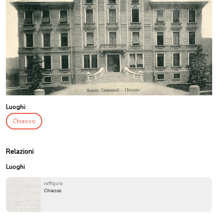
Luoghi:
Chiasso
Relazioni
Luoghi
raffigura
Chiasso