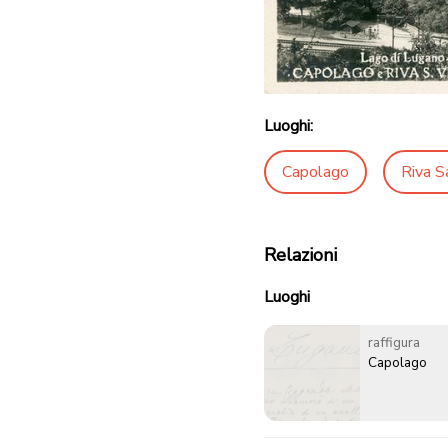
Luoghi:
Capolago
Riva S
Relazioni
Luoghi
raffigura
Capolago