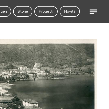
Menu
tieri
Storie
Progetti
Novità