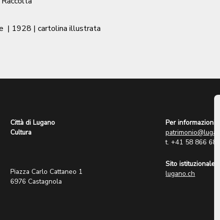
/ Raccolta
e
|
1928
| cartolina illustrata
Città di Lugano
Per informazioni:
Cultura
patrimonio@lugan
t. +41 58 866 68
Sito istituzionale:
Piazza Carlo Cattaneo 1
lugano.ch
6976 Castagnola