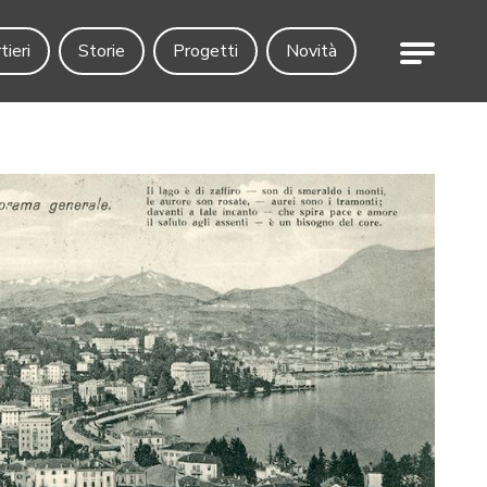
Menu
tieri
Storie
Progetti
Novità