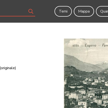
Temi
Mappa
Quar
(originale)