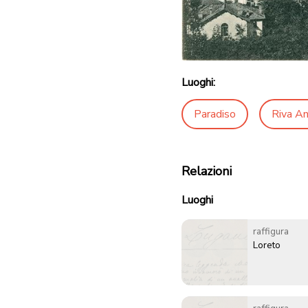
Luoghi:
Paradiso
Riva An
Relazioni
Luoghi
raffigura
Loreto