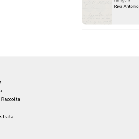
raffigura
Riva Antonio
o
o
/ Raccolta
ustrata