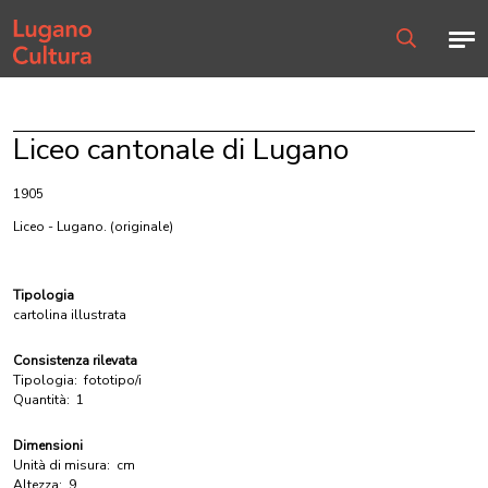
Home page
Men
Ricerca
Liceo cantonale di Lugano
1905
Liceo - Lugano.
(originale)
Tipologia
cartolina illustrata
Consistenza rilevata
Tipologia:
fototipo/i
Quantità:
1
Dimensioni
Unità di misura:
cm
Altezza:
9