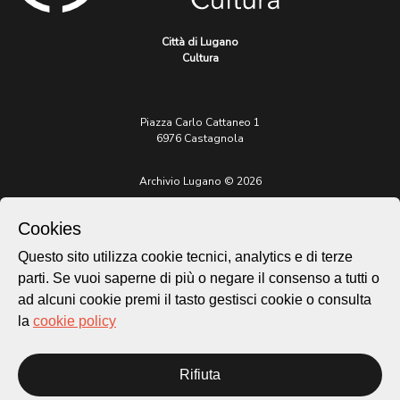
Città di Lugano
Cultura
Piazza Carlo Cattaneo 1
6976 Castagnola
Archivio Lugano © 2026
Per informazioni:
patrimonio@lugano.ch
Cookies
t. +41 58 866 68 50
Questo sito utilizza cookie tecnici, analytics e di terze
Sito istituzionale:
parti. Se vuoi saperne di più o negare il consenso a tutti o
lugano.ch
ad alcuni cookie premi il tasto gestisci cookie o consulta
la
cookie policy
Cookie policy
Privacy Policy
Credits
Rifiuta
Homepage