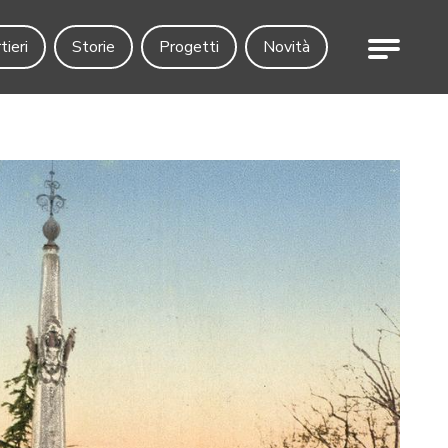
Menu
tieri
Storie
Progetti
Novità