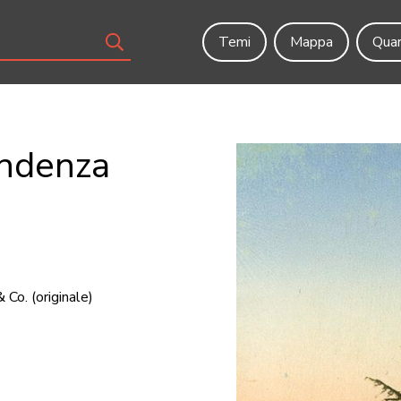
Temi
Mappa
Quar
endenza
& Co.
(originale)