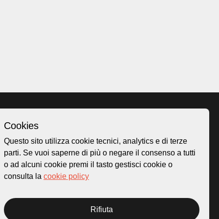
Cookies
Homepage
Questo sito utilizza cookie tecnici, analytics e di terze
o.ch
Temi
parti. Se vuoi saperne di più o negare il consenso a tutti
 50
Mappa
o ad alcuni cookie premi il tasto gestisci cookie o
Storie
consulta la
cookie policy
Novità
Progetti
Rifiuta