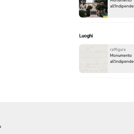
Monumento
all'Indipende
Luoghi
raffigura
Monumento
all'indipende
o