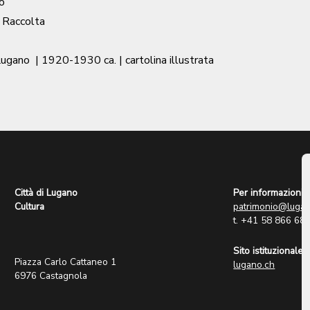
o
/ Raccolta
Lugano
|
1920-1930 ca.
| cartolina illustrata
Città di Lugano
Per informazioni:
Cultura
patrimonio@lugan
t. +41 58 866 68
Sito istituzionale:
Piazza Carlo Cattaneo 1
lugano.ch
6976 Castagnola