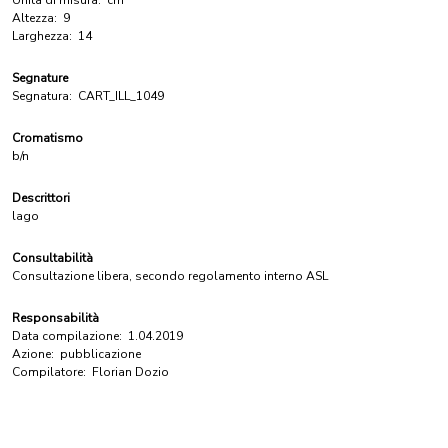
Unità di misura:
cm
Altezza:
9
Larghezza:
14
Segnature
Segnatura:
CART_ILL_1049
Cromatismo
b/n
Descrittori
lago
Consultabilità
Consultazione libera, secondo regolamento interno ASL
Responsabilità
Data compilazione:
1.04.2019
Azione:
pubblicazione
Compilatore:
Florian Dozio