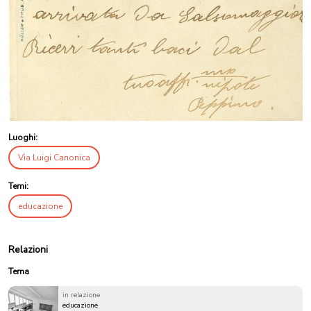
Luoghi:
Via Luigi Canonica
Temi:
educazione
Relazioni
Tema
in relazione
educazione