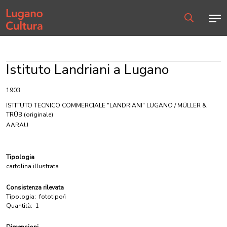
Home page
Men
Ricerca
Istituto Landriani a Lugano
1903
ISTITUTO TECNICO COMMERCIALE "LANDRIANI" LUGANO / MÜLLER &
TRÜB
(originale)
AARAU
Tipologia
cartolina illustrata
Consistenza rilevata
Tipologia:
fototipo/i
Quantità:
1