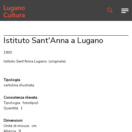
Home page
Men
Ricerca
Istituto Sant'Anna a Lugano
1930
Istituto Sant'Anna Lugano.
(originale)
Tipologia
cartolina illustrata
Consistenza rilevata
Tipologia:
fototipo/i
Quantità:
1
Dimensioni
Unità di misura:
cm
Altezza:
9