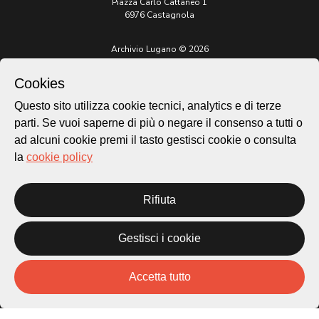
Piazza Carlo Cattaneo 1
6976 Castagnola
Archivio Lugano © 2026
Per informazioni:
Cookies
patrimonio@lugano.ch
t. +41 58 866 68 50
Questo sito utilizza cookie tecnici, analytics e di terze
Sito istituzionale:
parti. Se vuoi saperne di più o negare il consenso a tutti o
lugano.ch
ad alcuni cookie premi il tasto gestisci cookie o consulta
la
cookie policy
Cookie policy
Privacy Policy
Credits
Rifiuta
Homepage
Temi
Gestisci i cookie
Mappa
Storie
Novità
Accetta tutto
Progetti