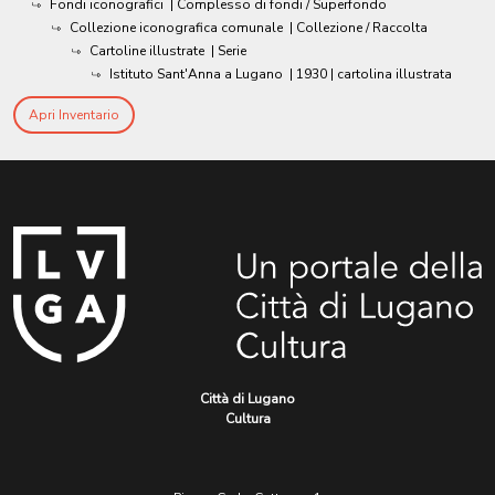
Fondi iconografici
| Complesso di fondi / Superfondo
Collezione iconografica comunale
| Collezione / Raccolta
Cartoline illustrate
| Serie
Istituto Sant'Anna a Lugano
|
1930
| cartolina illustrata
Apri Inventario
Città di Lugano
Cultura