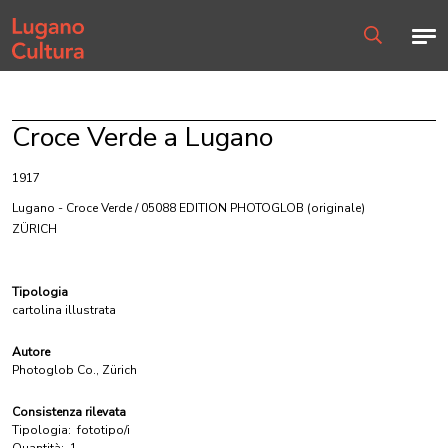
Home page
Men
Ricerca
Croce Verde a Lugano
1917
Lugano - Croce Verde / 05088 EDITION PHOTOGLOB
(originale)
ZÜRICH
Tipologia
cartolina illustrata
Autore
Photoglob Co., Zürich
Consistenza rilevata
Tipologia:
fototipo/i