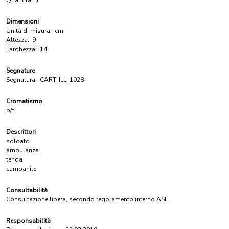
Quantità:
1
Dimensioni
Unità di misura:
cm
Altezza:
9
Larghezza:
14
Segnature
Segnatura:
CART_ILL_1028
Cromatismo
b/n
Descrittori
soldato
ambulanza
tenda
campanile
Consultabilità
Consultazione libera, secondo regolamento interno ASL
Responsabilità