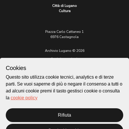
Città di Lugano
Cultura
Piazza Carlo Cattaneo 1
6976 Castagnola
Archivio Lugano © 2026
Per informazioni:
patrimonio@lugano.ch
Cookies
t. +41 58 866 68 50
Questo sito utilizza cookie tecnici, analytics e di terze
Sito istituzionale:
parti. Se vuoi saperne di più o negare il consenso a tutti o
lugano.ch
ad alcuni cookie premi il tasto gestisci cookie o consulta
la
cookie policy
Cookie policy
Privacy Policy
Credits
Rifiuta
Homepage
Temi