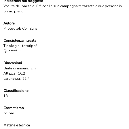
Indicazioni sul soggetto
Veduta del paese di Brè con la sua campagna terrazzata e due persone in
primo piano.
Autore
Photoglob Co., Zürich
Consistenza rilevata
Tipologia:
fototipo/i
Quantità:
1
Dimensioni
Unità di misura:
cm
Altezza:
16.2
Larghezza:
22.4
Classificazione
18
Cromatismo
colore
Materia e tecnica