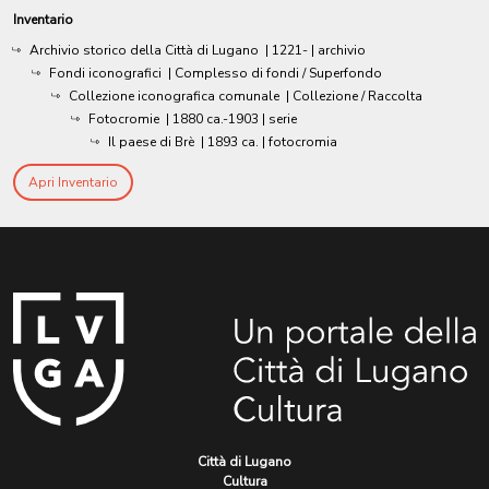
Inventario
Archivio storico della Città di Lugano
|
1221-
| archivio
Fondi iconografici
| Complesso di fondi / Superfondo
Collezione iconografica comunale
| Collezione / Raccolta
Fotocromie
|
1880 ca.-1903
| serie
Il paese di Brè
|
1893 ca.
| fotocromia
Apri Inventario
Città di Lugano
Cultura