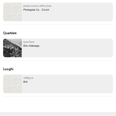
produzione e diffusione
Photoglob Co., Zürich
Quartiere
quartiere
Brè-Aldesago
Luoghi
raffigura
Brè