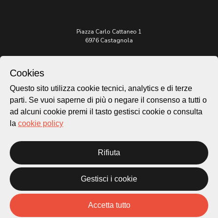
Piazza Carlo Cattaneo 1
6976 Castagnola
Archivio Lugano © 2026
Cookies
Per informazioni:
patrimonio@lugano.ch
Questo sito utilizza cookie tecnici, analytics e di terze
t. +41 58 866 68 50
parti. Se vuoi saperne di più o negare il consenso a tutti o
ad alcuni cookie premi il tasto gestisci cookie o consulta
Sito istituzionale:
lugano.ch
la
cookie policy
Cookie policy
Rifiuta
Privacy Policy
Credits
Homepage
Gestisci i cookie
Temi
Mappa
Accetta tutto
Storie