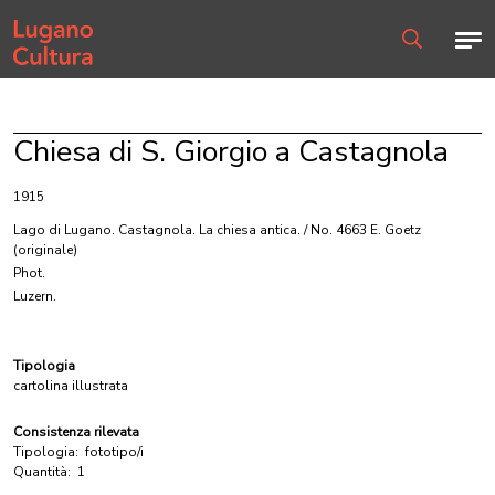
Home page
Men
Ricerca
Chiesa di S. Giorgio a Castagnola
1915
Lago di Lugano. Castagnola. La chiesa antica. / No. 4663 E. Goetz
(originale)
Phot.
Luzern.
Tipologia
cartolina illustrata
Consistenza rilevata
Tipologia:
fototipo/i
Quantità:
1