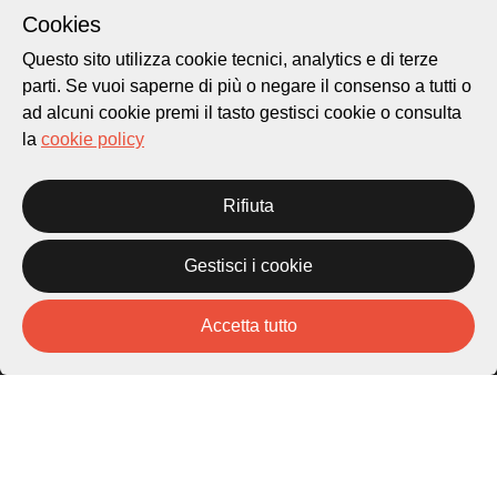
Cookies
Questo sito utilizza cookie tecnici, analytics e di terze
parti. Se vuoi saperne di più o negare il consenso a tutti o
ad alcuni cookie premi il tasto gestisci cookie o consulta
Città di Lugano
Cultura
la
cookie policy
Rifiuta
Piazza Carlo Cattaneo 1
6976 Castagnola
Gestisci i cookie
Archivio Lugano © 2026
Per informazioni:
Accetta tutto
patrimonio@lugano.ch
t. +41 58 866 68 50
Sito istituzionale:
lugano.ch
Cookie policy
Privacy Policy