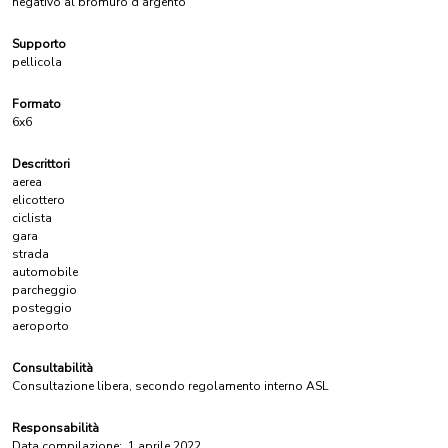
negativo al bromuro d'argento
Supporto
pellicola
Formato
6x6
Descrittori
aerea
elicottero
ciclista
gara
strada
automobile
parcheggio
posteggio
aeroporto
Consultabilità
Consultazione libera, secondo regolamento interno ASL
Responsabilità
Data compilazione:
1 aprile 2022