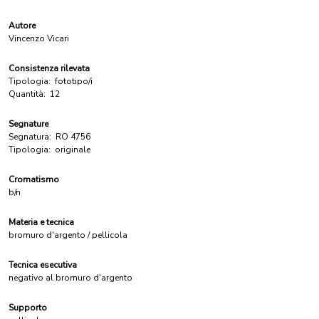
Autore
Vincenzo Vicari
Consistenza rilevata
Tipologia:
fototipo/i
Quantità:
12
Segnature
Segnatura:
RO 4756
Tipologia:
originale
Cromatismo
b/n
Materia e tecnica
bromuro d'argento / pellicola
Tecnica esecutiva
negativo al bromuro d'argento
Supporto