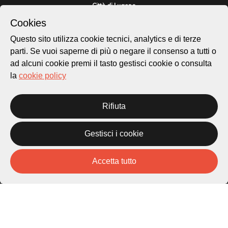
Città di Lugano
Cultura
Cookies
Questo sito utilizza cookie tecnici, analytics e di terze
parti. Se vuoi saperne di più o negare il consenso a tutti o
Piazza Carlo Cattaneo 1
6976 Castagnola
ad alcuni cookie premi il tasto gestisci cookie o consulta
la
cookie policy
Archivio Lugano © 2026
Per informazioni:
Rifiuta
patrimonio@lugano.ch
t. +41 58 866 68 50
Gestisci i cookie
Sito istituzionale:
lugano.ch
Accetta tutto
Cookie policy
Privacy Policy
Credits
Homepage
Temi
Mappa