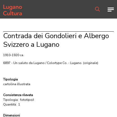
Home page
Men
Ricerca
Contrada dei Gondolieri e Albergo
Svizzero a Lugano
1910-1920 ca.
6897 - Un saluto da Lugano / Colortype Co. - Lugano.
(originale)
Tipologia
cartolina illustrata
Consistenza rilevata
Tipologia:
fototipo/i
Quantità:
1
Dimensioni