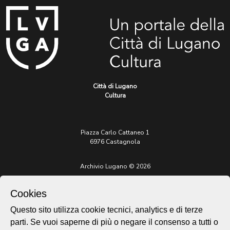
Città di Lugano
Cultura
Piazza Carlo Cattaneo 1
6976 Castagnola
Archivio Lugano © 2026
Per informazioni:
patrimonio@lugano.ch
Cookies
t. +41 58 866 68 50
Questo sito utilizza cookie tecnici, analytics e di terze
Sito istituzionale:
parti. Se vuoi saperne di più o negare il consenso a tutti o
lugano.ch