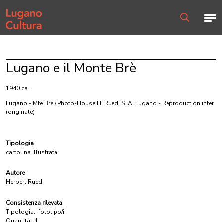
Home page
Men
Ricerca
Lugano e il Monte Brè
1940 ca.
Lugano - Mte Brè / Photo-House H. Rüedi S. A. Lugano - Reproduction inter
(originale)
Tipologia
cartolina illustrata
Autore
Herbert Rüedi
Consistenza rilevata
Tipologia:
fototipo/i
Quantità:
1