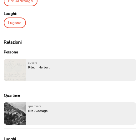
Brè-Aldesago
Luoghi:
Lugano
Relazioni
Persona
autore
Rüedi, Herbert
Quartiere
quartiere
Brè-Aldesago
Luoghi