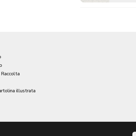
o
o
/ Raccolta
artolina illustrata