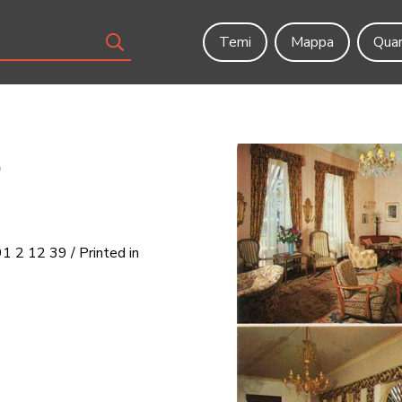
Temi
Mappa
Quar
o
2 12 39 / Printed in