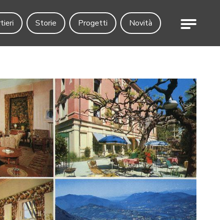
Menu
tieri
Storie
Progetti
Novità