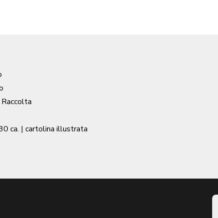
o
o
/ Raccolta
30 ca.
| cartolina illustrata