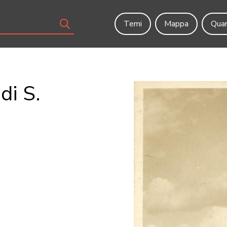
Temi
Mappa
Quar
di S.