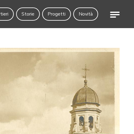
Menu
tieri
Storie
Progetti
Novità