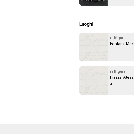
Luoghi
raffigura
Fontana Mocc
raffigura
Piazza Ales
2