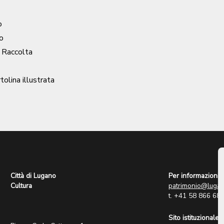
o
o
/ Raccolta
rtolina illustrata
Città di Lugano
Per informazioni:
Cultura
patrimonio@lugan
t. +41 58 866 68
Sito istituzionale: