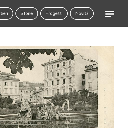
Menu
tieri
Storie
Progetti
Novità