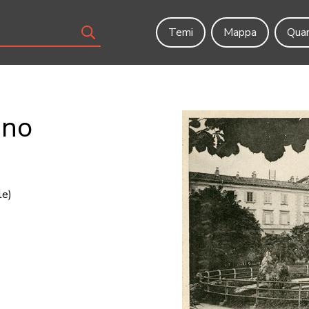
Temi
Mappa
Quar
ano
le)