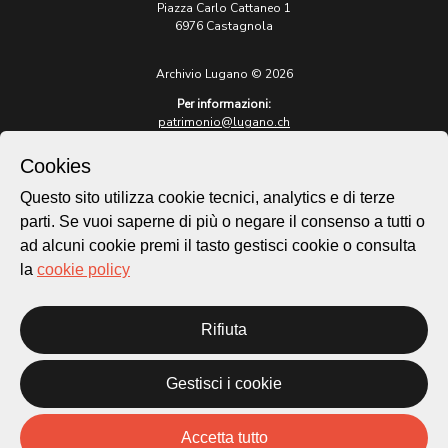
Piazza Carlo Cattaneo 1
6976 Castagnola
Archivio Lugano © 2026
Per informazioni:
patrimonio@lugano.ch
t. +41 58 866 68 50
Cookies
Sito istituzionale:
lugano.ch
Questo sito utilizza cookie tecnici, analytics e di terze
parti. Se vuoi saperne di più o negare il consenso a tutti o
Cookie policy
ad alcuni cookie premi il tasto gestisci cookie o consulta
Privacy Policy
la
cookie policy
Credits
Homepage
Rifiuta
Temi
Mappa
Storie
Gestisci i cookie
Novità
Progetti
Accetta tutto