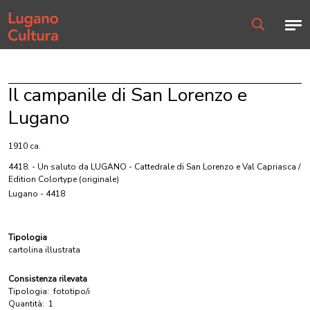
Home page
Men
Ricerca
Il campanile di San Lorenzo e
Lugano
1910 ca.
4418. - Un saluto da LUGANO - Cattedrale di San Lorenzo e Val Capriasca /
Edition Colortype
(originale)
Lugano - 4418
Tipologia
cartolina illustrata
Consistenza rilevata
Tipologia:
fototipo/i
Quantità:
1