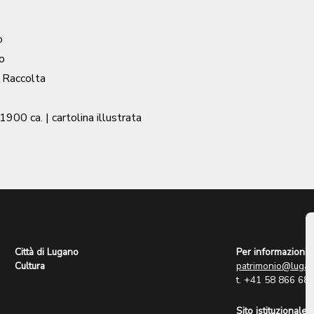
o
o
/ Raccolta
1900 ca.
| cartolina illustrata
Città di Lugano
Per informazioni:
Cultura
patrimonio@lugan
t. +41 58 866 68
Sito istituzionale: