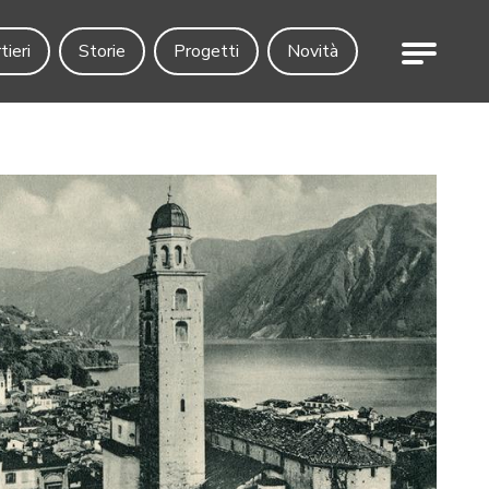
Menu
tieri
Storie
Progetti
Novità