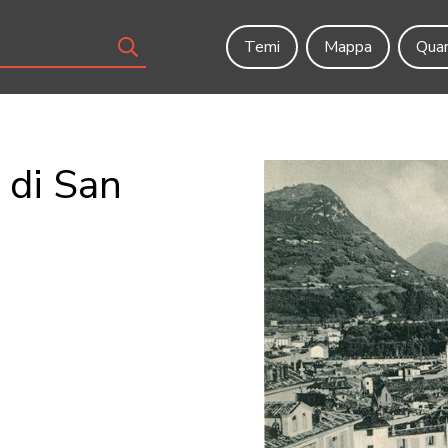
Temi
Mappa
Quar
 di San