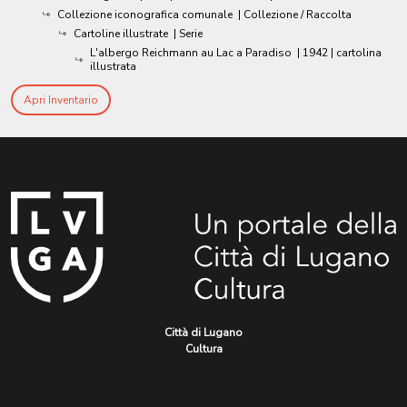
Collezione iconografica comunale
| Collezione / Raccolta
Cartoline illustrate
| Serie
L'albergo Reichmann au Lac a Paradiso
|
1942
| cartolina
illustrata
Apri Inventario
Città di Lugano
Cultura