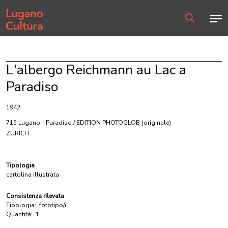
Home page
Men
Ricerca
L'albergo Reichmann au Lac a
Paradiso
1942
715 Lugano - Paradiso / EDITION PHOTOGLOB
(originale)
ZÜRICH
Tipologia
cartolina illustrata
Consistenza rilevata
Tipologia:
fototipo/i
Quantità:
1