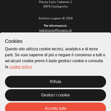
Piazza Carlo Cattaneo 1
6976 Castagnola
Archivio Lugano © 2026
Per informazioni:
patrimonio@lugano.ch
t. +41 58 866 68 50
Cookies
Sito istituzionale:
lugano.ch
Questo sito utilizza cookie tecnici, analytics e di terze
parti. Se vuoi saperne di più o negare il consenso a tutti o
Cookie policy
ad alcuni cookie premi il tasto gestisci cookie o consulta
Privacy Policy
la
cookie policy
Credits
Homepage
Rifiuta
Temi
Mappa
Storie
Gestisci i cookie
Novità
Progetti
Accetta tutto