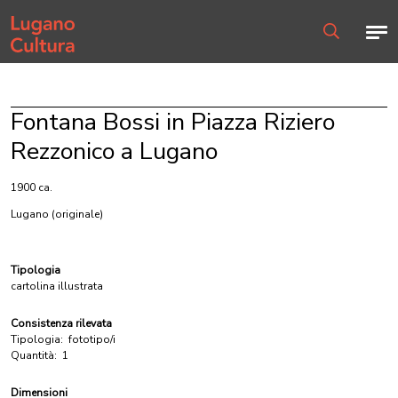
Home page
Men
Ricerca
Fontana Bossi in Piazza Riziero
Rezzonico a Lugano
1900 ca.
Lugano
(originale)
Tipologia
cartolina illustrata
Consistenza rilevata
Tipologia:
fototipo/i
Quantità:
1
Dimensioni