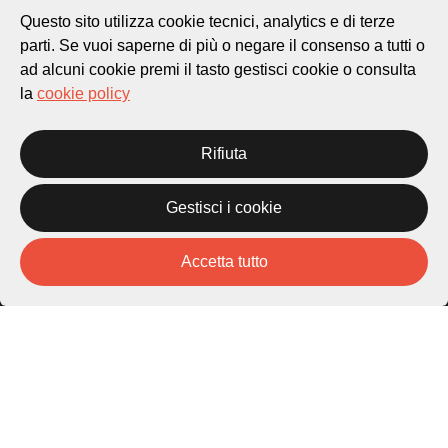
Questo sito utilizza cookie tecnici, analytics e di terze
Piazza Carlo Cattaneo 1
parti. Se vuoi saperne di più o negare il consenso a tutti o
6976 Castagnola
ad alcuni cookie premi il tasto gestisci cookie o consulta
la
cookie policy
Archivio Lugano © 2026
Per informazioni:
patrimonio@lugano.ch
Rifiuta
t. +41 58 866 68 50
Sito istituzionale:
Gestisci i cookie
lugano.ch
Accetta tutto
Cookie policy
Privacy Policy
Credits
Homepage
Temi
Mappa
Storie
Novità
Progetti