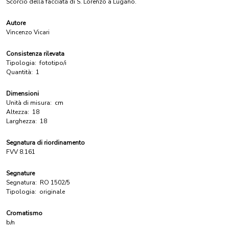
Scorcio della facciata di S. Lorenzo a Lugano.
Autore
Vincenzo Vicari
Consistenza rilevata
Tipologia:
fototipo/i
Quantità:
1
Dimensioni
Unità di misura:
cm
Altezza:
18
Larghezza:
18
Segnatura di riordinamento
FVV 8.161
Segnature
Segnatura:
RO 1502/5
Tipologia:
originale
Cromatismo
b/n