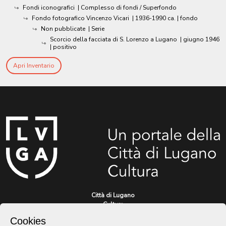
Fondi iconografici
| Complesso di fondi / Superfondo
Fondo fotografico Vincenzo Vicari
|
1936-1990 ca.
| fondo
Non pubblicate
| Serie
Scorcio della facciata di S. Lorenzo a Lugano
|
giugno 1946
| positivo
Apri Inventario
Città di Lugano
Cultura
Cookies