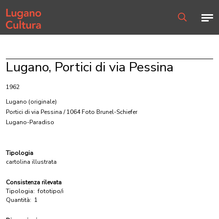
Home page
Men
Ricerca
Lugano, Portici di via Pessina
1962
Lugano
(originale)
Portici di via Pessina / 1064 Foto Brunel-Schiefer
Lugano-Paradiso
Tipologia
cartolina illustrata
Consistenza rilevata
Tipologia:
fototipo/i
Quantità:
1