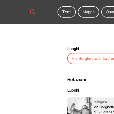
Temi
Mappa
Quar
Luoghi:
Via Borghetto 2, Catted
Relazioni
Luoghi
raffigura
Via Borghett
di S. Lorenz