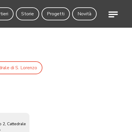
Menu
tieri
Storie
Progetti
Novità
rale di S. Lorenzo
o 2, Cattedrale
o