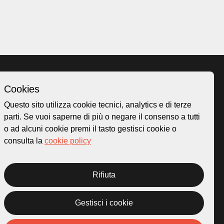
Cookies
Homepage
Questo sito utilizza cookie tecnici, analytics e di terze
o.ch
Temi
parti. Se vuoi saperne di più o negare il consenso a tutti
 50
Mappa
o ad alcuni cookie premi il tasto gestisci cookie o
Storie
consulta la
cookie policy
Novità
Progetti
Rifiuta
Gestisci i cookie
rivacy Policy
Credits