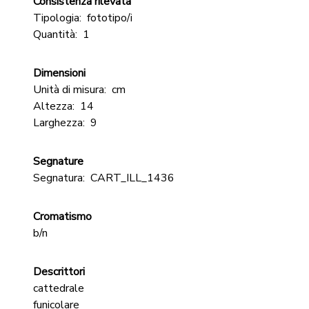
Consistenza rilevata
Tipologia:
fototipo/i
Quantità:
1
Dimensioni
Unità di misura:
cm
Altezza:
14
Larghezza:
9
Segnature
Segnatura:
CART_ILL_1436
Cromatismo
b/n
Descrittori
cattedrale
funicolare