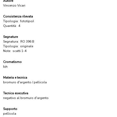
Autore
Vincenzo Vicari
Consistenza rilevata
Tipologia:
fototipo/i
Quantità:
4
Segnature
Segnatura:
RO 396 B
Tipologia:
originale
Note:
scatti 1-4
Cromatismo
b/n
Materia e tecnica
bromuro d'argento / pellicola
Tecnica esecutiva
negativo al bromuro d'argento
Supporto
pellicola