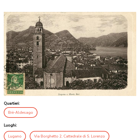
Quartieri:
Brè-Aldesago
Luoghi:
Lugano
Via Borghetto 2, Cattedrale di S. Lorenzo