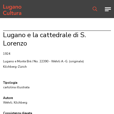
Home page
Men
Ricerca
Lugano e la cattedrale di S.
Lorenzo
1924
Lugano e Monte Brè / No. 22390 - Wehrli A.-G.
(originale)
Kilchberg-Zürich
Tipologia
cartolina illustrata
Autore
Wehrli, Kilchberg
Consistenza rilevata