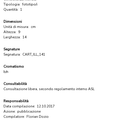
Tipologia:
fototipo/i
Quantità:
1
Dimensioni
Unità di misura:
cm
Altezza:
9
Larghezza:
14
Segnature
Segnatura:
CART_ILL_141
Cromatismo
b/n
Consultabilità
Consultazione libera, secondo regolamento interno ASL
Responsabilità
Data compilazione:
12.10.2017
Azione:
pubblicazione
Compilatore:
Florian Dozio