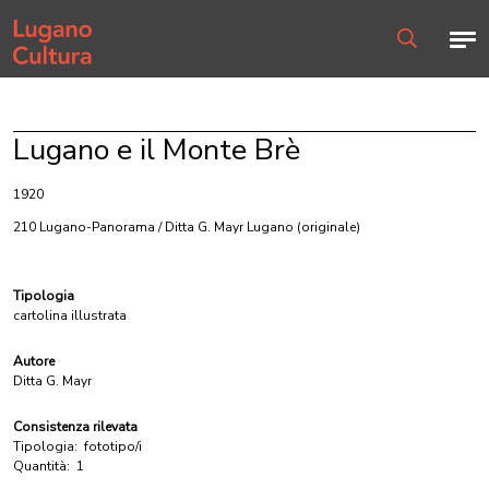
Home page
Men
Ricerca
Lugano e il Monte Brè
1920
210 Lugano-Panorama / Ditta G. Mayr Lugano
(originale)
Tipologia
cartolina illustrata
Autore
Ditta G. Mayr
Consistenza rilevata
Tipologia:
fototipo/i
Quantità:
1