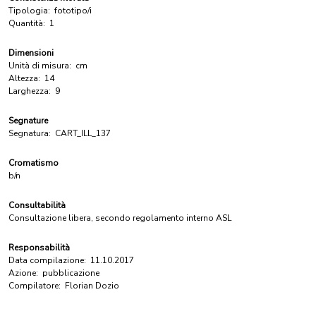
Tipologia:
fototipo/i
Quantità:
1
Dimensioni
Unità di misura:
cm
Altezza:
14
Larghezza:
9
Segnature
Segnatura:
CART_ILL_137
Cromatismo
b/n
Consultabilità
Consultazione libera, secondo regolamento interno ASL
Responsabilità
Data compilazione:
11.10.2017
Azione:
pubblicazione
Compilatore:
Florian Dozio