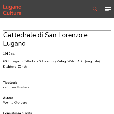
Home page
Men
Ricerca
Cattedrale di San Lorenzo e
Lugano
1910 ca.
6080. Lugano Cattedrale S. Lorenzo. / Verlag: Wehrli A. G.
(originale)
Kilchberg-Zürich.
Tipologia
cartolina illustrata
Autore
Wehrli, Kilchberg
Consistenza rilevata