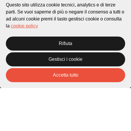
Questo sito utilizza cookie tecnici, analytics e di terze
parti. Se vuoi saperne di più o negare il consenso a tutti o
ad alcuni cookie premi il tasto gestisci cookie o consulta
la
cookie policy
Rifiuta
Città di Lugano
Cultura
Gestisci i cookie
Accetta tutto
Piazza Carlo Cattaneo 1
6976 Castagnola
Archivio Lugano © 2026
Per informazioni:
patrimonio@lugano.ch
t. +41 58 866 68 50
Sito istituzionale: