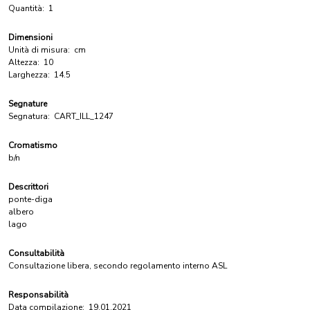
Quantità:
1
Dimensioni
Unità di misura:
cm
Altezza:
10
Larghezza:
14.5
Segnature
Segnatura:
CART_ILL_1247
Cromatismo
b/n
Descrittori
ponte-diga
albero
lago
Consultabilità
Consultazione libera, secondo regolamento interno ASL
Responsabilità
Data compilazione:
19.01.2021