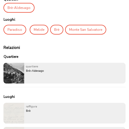
Brè-Aldesago
Luoghi:
Paradiso
Melide
Brè
Monte San Salvatore
Relazioni
Quartiere
quartiere
Brè-Aldesago
Luoghi
raffigura
Brè