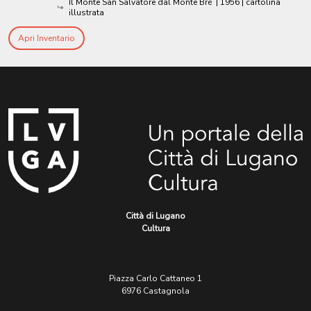
Il Monte San Salvatore dal Monte Brè
|
1956
| cartolina
illustrata
Apri Inventario
Città di Lugano
Cultura
Piazza Carlo Cattaneo 1
6976 Castagnola