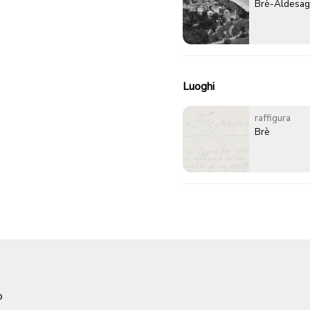
Brè-Aldesa
Luoghi
raffigura
Brè
o