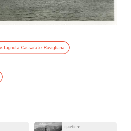
astagnola-Cassarate-Ruvigliana
quartiere