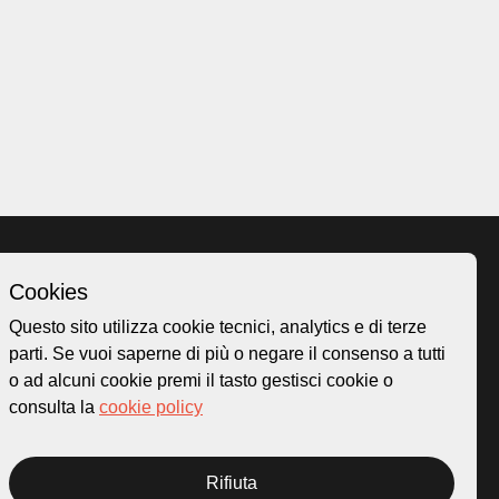
Cookies
Homepage
Questo sito utilizza cookie tecnici, analytics e di terze
o.ch
Temi
parti. Se vuoi saperne di più o negare il consenso a tutti
 50
Mappa
o ad alcuni cookie premi il tasto gestisci cookie o
Storie
consulta la
cookie policy
Novità
Progetti
Rifiuta