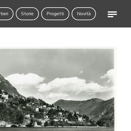
Menu
tieri
Storie
Progetti
Novità