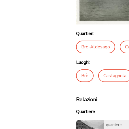
Quartieri:
Brè-Aldesago
C
Luoghi:
Brè
Castagnola
Relazioni
Quartiere
quartiere