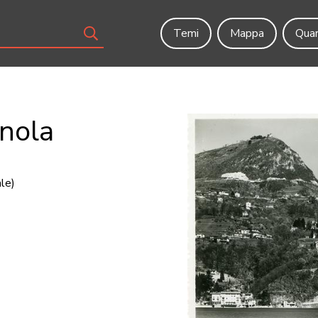
Temi
Mappa
Quar
nola
ale)