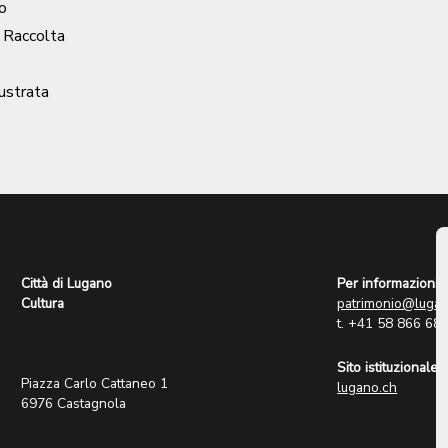
o
/ Raccolta
lustrata
Città di Lugano
Per informazioni:
Cultura
patrimonio@lugan
t. +41 58 866 68
Sito istituzionale:
Piazza Carlo Cattaneo 1
lugano.ch
6976 Castagnola