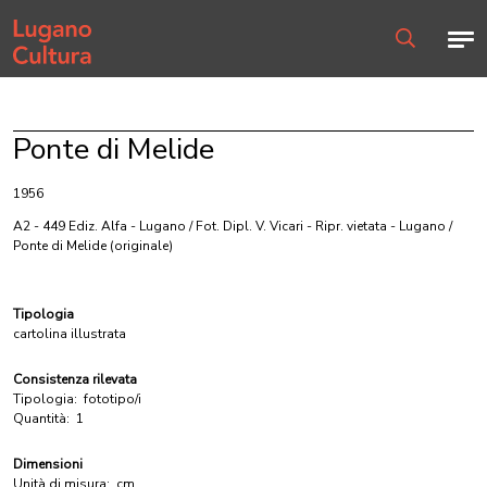
Home page
Men
Ricerca
Ponte di Melide
1956
A2 - 449 Ediz. Alfa - Lugano / Fot. Dipl. V. Vicari - Ripr. vietata - Lugano /
Ponte di Melide
(originale)
Tipologia
cartolina illustrata
Consistenza rilevata
Tipologia:
fototipo/i
Quantità:
1
Dimensioni
Unità di misura:
cm