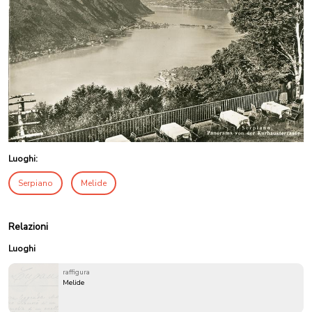
Luoghi:
Serpiano
Melide
Relazioni
Luoghi
raffigura
Melide