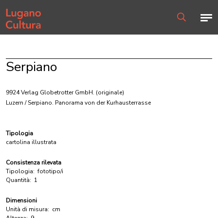
Home page
Men
Ricerca
Serpiano
9924 Verlag Globetrotter GmbH.
(originale)
Luzern / Serpiano. Panorama von der Kurhausterrasse
Tipologia
cartolina illustrata
Consistenza rilevata
Tipologia:
fototipo/i
Quantità:
1
Dimensioni
Unità di misura:
cm