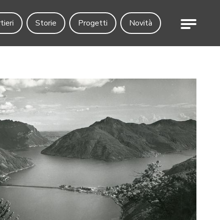
Menu
tieri
Storie
Progetti
Novità