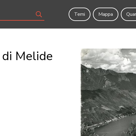
Temi
Mappa
Quar
 di Melide