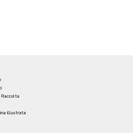
o
o
/ Raccolta
ina illustrata