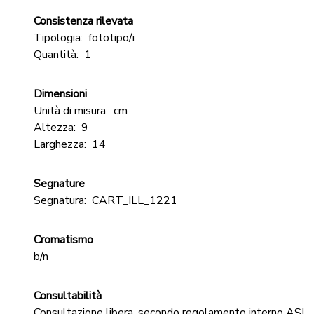
Consistenza rilevata
Tipologia:
fototipo/i
Quantità:
1
Dimensioni
Unità di misura:
cm
Altezza:
9
Larghezza:
14
Segnature
Segnatura:
CART_ILL_1221
Cromatismo
b/n
Consultabilità
Consultazione libera, secondo regolamento interno ASL