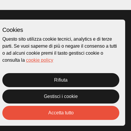
Cookies
Homepage
Questo sito utilizza cookie tecnici, analytics e di terze
o.ch
Temi
parti. Se vuoi saperne di più o negare il consenso a tutti
 50
Mappa
o ad alcuni cookie premi il tasto gestisci cookie o
Storie
consulta la
cookie policy
Novità
Progetti
Rifiuta
Gestisci i cookie
rivacy Policy
Credits
Accetta tutto