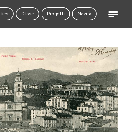
Menu
tieri
Storie
Progetti
Novità