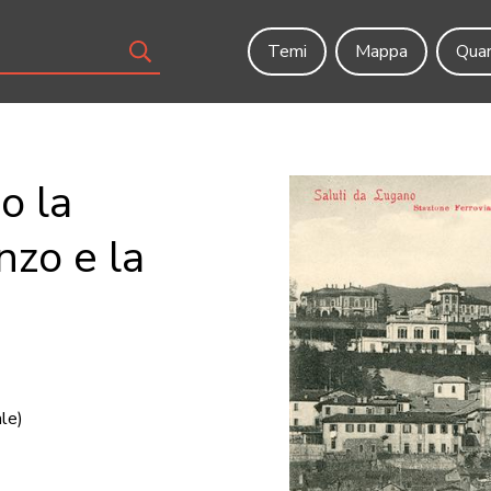
Temi
Mappa
Quar
o la
nzo e la
ale)