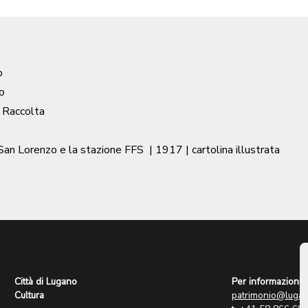
o
o
/ Raccolta
 San Lorenzo e la stazione FFS
|
1917
| cartolina illustrata
Città di Lugano
Per informazioni:
Cultura
patrimonio@lugan