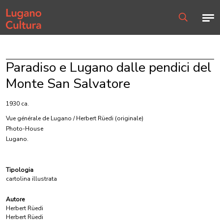
Home page
Men
Ricerca
Paradiso e Lugano dalle pendici del
Monte San Salvatore
1930 ca.
Vue générale de Lugano / Herbert Rüedi
(originale)
Photo-House
Lugano.
Tipologia
cartolina illustrata
Autore
Herbert Rüedi
Herbert Rüedi