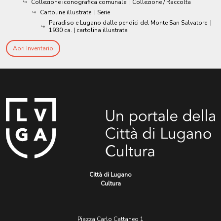
Collezione iconografica comunale
| Collezione / Raccolta
Cartoline illustrate
| Serie
Paradiso e Lugano dalle pendici del Monte San Salvatore
|
1930 ca.
| cartolina illustrata
Apri Inventario
Città di Lugano
Cultura
Piazza Carlo Cattaneo 1