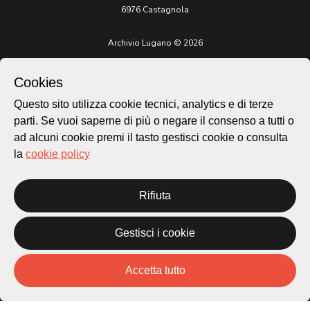
6976 Castagnola
Archivio Lugano © 2026
Per informazioni:
patrimonio@lugano.ch
Cookies
t. +41 58 866 68 50
Questo sito utilizza cookie tecnici, analytics e di terze
Sito istituzionale:
parti. Se vuoi saperne di più o negare il consenso a tutti o
lugano.ch
ad alcuni cookie premi il tasto gestisci cookie o consulta
la
cookie policy
Cookie policy
Privacy Policy
Credits
Rifiuta
Homepage
Temi
Gestisci i cookie
Mappa
Storie
Novità
Accetta tutto
Progetti