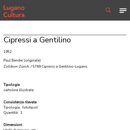
Home page
Men
Ricerca
Cipressi a Gentilino
1952
Paul Bender
(originale)
Zollikon-Zürich. / 5769 Cipressi a Gentilino-Lugano.
Tipologia
cartolina illustrata
Consistenza rilevata
Tipologia:
fototipo/i
Quantità:
1
Dimensioni