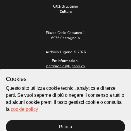
Città di Lugano
Cultura
Piazza Carlo Cattaneo 1
6976 Castagnola
Archivio Lugano © 2026
Per informazioni:
patrimonio@lugano.ch
t. +41 58 866 68 50
Cookies
Sito istituzionale:
lugano.ch
Questo sito utilizza cookie tecnici, analytics e di terze
parti. Se vuoi saperne di più o negare il consenso a tutti o
Cookie policy
ad alcuni cookie premi il tasto gestisci cookie o consulta
Privacy Policy
la
cookie policy
Credits
Homepage
Rifiuta
Temi