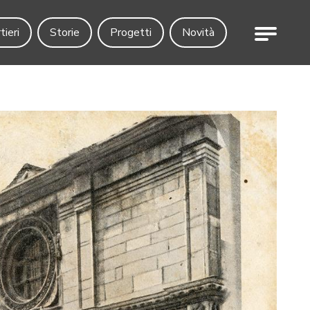
Menu
tieri
Storie
Progetti
Novità