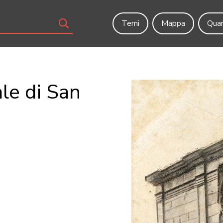
Temi
Mappa
Quar
ale di San