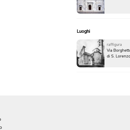
Luoghi
raffigura
Via Borghett
di S. Lorenz
o
o