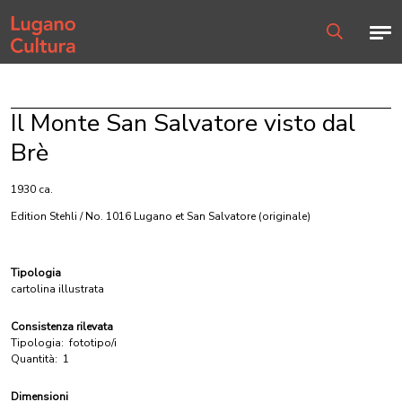
Home page
Men
Ricerca
Il Monte San Salvatore visto dal
Brè
1930 ca.
Edition Stehli / No. 1016 Lugano et San Salvatore
(originale)
Tipologia
cartolina illustrata
Consistenza rilevata
Tipologia:
fototipo/i
Quantità:
1
Dimensioni