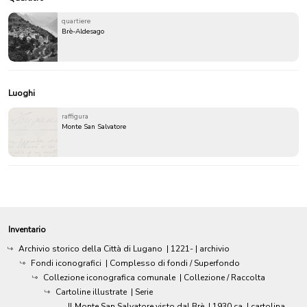
quartiere
Brè-Aldesago
Luoghi
raffigura
Monte San Salvatore
Inventario
Archivio storico della Città di Lugano
|
1221-
| archivio
Fondi iconografici
| Complesso di fondi / Superfondo
Collezione iconografica comunale
| Collezione / Raccolta
Cartoline illustrate
| Serie
Il Monte San Salvatore visto dal Brè
|
1930 ca.
| cartolina