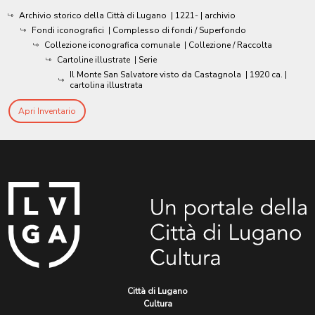
Archivio storico della Città di Lugano
|
1221-
| archivio
Fondi iconografici
| Complesso di fondi / Superfondo
Collezione iconografica comunale
| Collezione / Raccolta
Cartoline illustrate
| Serie
Il Monte San Salvatore visto da Castagnola
|
1920 ca.
|
cartolina illustrata
Apri Inventario
Città di Lugano
Cultura