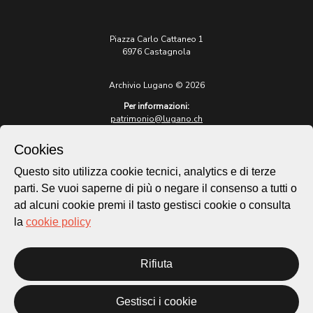
Piazza Carlo Cattaneo 1
6976 Castagnola
Archivio Lugano © 2026
Per informazioni:
patrimonio@lugano.ch
t. +41 58 866 68 50
Cookies
Sito istituzionale:
lugano.ch
Questo sito utilizza cookie tecnici, analytics e di terze
parti. Se vuoi saperne di più o negare il consenso a tutti o
Cookie policy
ad alcuni cookie premi il tasto gestisci cookie o consulta
Privacy Policy
la
cookie policy
Credits
Homepage
Temi
Rifiuta
Mappa
Storie
Gestisci i cookie
Novità