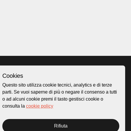
Cookies
Homepage
Questo sito utilizza cookie tecnici, analytics e di terze
o.ch
Temi
parti. Se vuoi saperne di più o negare il consenso a tutti
 50
Mappa
o ad alcuni cookie premi il tasto gestisci cookie o
Storie
consulta la
cookie policy
Novità
Progetti
Rifiuta