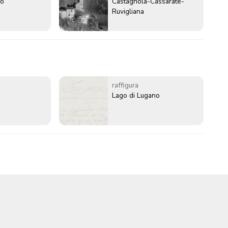
go
Castagnola-Cassarate-
Ruvigliana
raffigura
Lago di Lugano