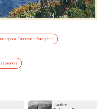
astagnola-Cassarate-Ruvigliana
astagnola
quartiere