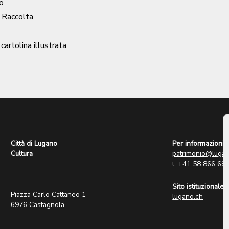
o
/ Raccolta
 cartolina illustrata
Città di Lugano
Per informazioni:
Cultura
patrimonio@lugan
t. +41 58 866 68
Sito istituzionale:
Piazza Carlo Cattaneo 1
lugano.ch
6976 Castagnola