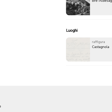
Brè-Aldesa
Luoghi
raffigura
Castagnola
o