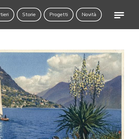
Menu
tieri
Storie
Progetti
Novità