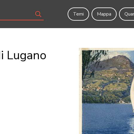
Temi
Mappa
Quar
di Lugano